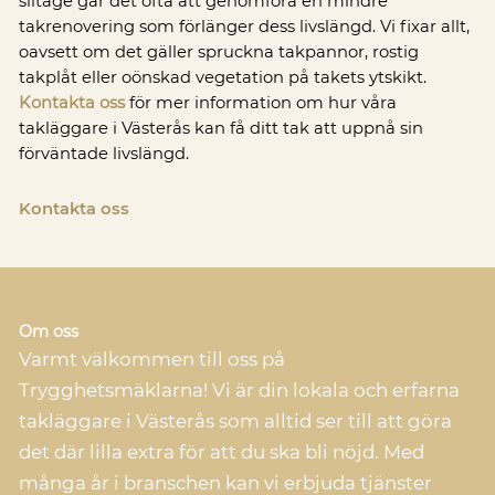
slitage går det ofta att genomföra en mindre
takrenovering som förlänger dess livslängd. Vi fixar allt,
oavsett om det gäller spruckna takpannor, rostig
takplåt eller oönskad vegetation på takets ytskikt.
Kontakta oss
för mer information om hur våra
takläggare i Västerås kan få ditt tak att uppnå sin
förväntade livslängd.
Kontakta oss
Om oss
Varmt välkommen till oss på
Trygghetsmäklarna! Vi är din lokala och erfarna
takläggare i Västerås som alltid ser till att göra
det där lilla extra för att du ska bli nöjd. Med
många år i branschen kan vi erbjuda tjänster