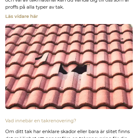
proffs på alla typer av tak.
Läs vidare här
Vad innebär en takrenovering?
Om ditt tak har enklare skador eller bara är slitet finns