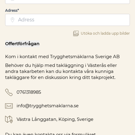
Adress*
Utöka och ladda upp bilder
Offertförfrågan
Kom i kontakt med
Trygghetsmäklarna Sverige AB
Behöver du hjälp med takläggning i Västerås eller
andra takarbeten kan du kontakta våra kunniga
takläggare för en diskussion kring ditt takprojekt.
Telefonnummer
0761318985
E-postadress
info@trygghetsmaklarna.se
Adress
Västra Långgatan, Köping, Sverige
Du kan även
kontakta oss
via formuläret.