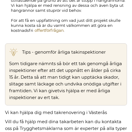
stillastående på grund av att det är stopp i hängrännorna.
Vi kan hjälpa er med rensning av dessa och även byta ut
hängrännor samt stuprör vid behov.
För att få en uppfattning om vad just ditt projekt skulle
kunna kosta så är du varmt välkommen att göra en
kostnadsfri
offertförfrågan
.
Tips - genomför årliga takinspektioner
Som tidigare nämnts så bör ett tak genomgå årliga
inspektioner efter att det uppnått en ålder på cirka
15 år. Detta så att man tidigt kan upptäcka skador,
slitage samt läckage och undvika onödiga utgifter i
framtiden. Vi kan givetvis hjälpa er med årliga
inspektioner av ert tak.
Vi kan hjälpa dig med takrenovering i Västerås
Vill du få hjälp med dina takarbeten kan du kontakta
oss på Trygghetsmäklarna som är experter på alla typer