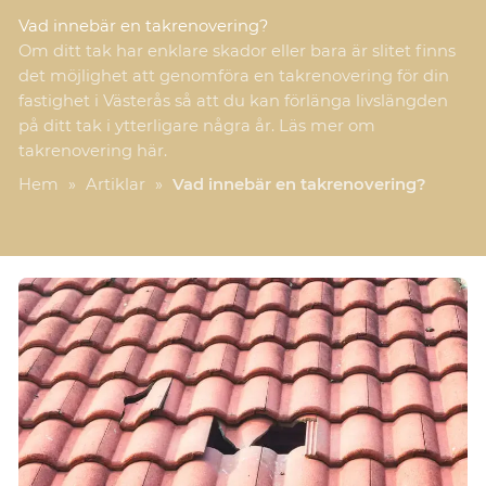
Vad innebär en takrenovering?
Om ditt tak har enklare skador eller bara är slitet finns
det möjlighet att genomföra en takrenovering för din
fastighet i Västerås så att du kan förlänga livslängden
på ditt tak i ytterligare några år. Läs mer om
takrenovering här.
Hem
»
Artiklar
»
Vad innebär en takrenovering?