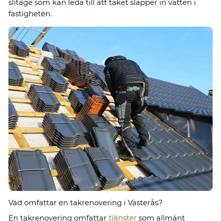
slitage som kan leda till att taket släpper in vatten i
fastigheten.
Vad omfattar en takrenovering i Västerås?
En takrenovering omfattar
tjänster
som allmänt