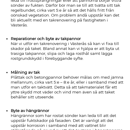
leda till frostsprängningar eller att pannorna börjar vittra
sönder av fukten. Därför bör man se till att tvätta sitt tak
regelbundet, cirka vart 5:e år så att det hålls fritt från
oönskad vegetation. Om problem ändå uppstår kan det
bli aktuellt med en takrenovering på fastigheten i
Västerås.
Reparationer och byte av takpannor
När vi utför en takrenovering i Västerås så kan vi fixa till
skador på taket. Bland annat kan vi hjälpa er att byta ut
trasiga takpannor, slipa och laga rosthål samt lägga
rostgrundskydd i förebyggande syfte.
Målning av tak
Plåttak och betongpannor behöver målas om med jämna
mellanrum, cirka vart 5:e – 8:e år, eller i samband med att
man utför en taktvätt. Detta så att takmaterialet får ett
yttre skydd mot väder och vind men även så att taket
behåller sitt utseende.
Byte av hängrännor
Hängrännor som har rostat sönder kan leda till att det
uppstår fuktskador på fasaden. Det är vanligt att det
uppstår korrosion i samband med att vattnet blir