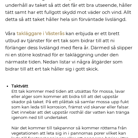
underhåll av taket så att det får ett bra utseende, håller
tätt samt har ett fullgott skydd mot väder och vind. Allt
detta så att taket håller hela sin förväntade livslängd.
Våra
takläggare i Västerås
kan erbjuda er ett brett
utbud av tjänster för ert tak som bidrar till att ni
förlänger dess livslängd med flera år. Därmed så slipper
ni en större kostnad för er takläggning under den
närmaste tiden. Nedan listar vi några åtgärder som
bidrar till att ert tak håller sig i gott skick.
Taktvätt
Ett tak kommer med tiden att utsättas för mossa, lavar
eller alger som kommer att bidra till att det uppstår
skador på taket. På ett plåttak så samlar mossa upp fukt
som kan leda till korrosion, främst vid skarvar eller falsar.
Det innebär att det uppstår rosthål där vatten kan tränga
igenom ned till undertaket.
När det kommer till takpannor så kommer rötterna från
vegetationen att leta sig in i pannornas porer vilket kan