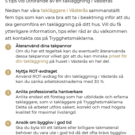
5 tips vid utförande av en takläggning i Västerås
Nedan har våra
takläggare i Västerås
sammanställt
fem tips som kan vara bra att ta i beaktning inför att du
ska genomföra en takläggning på ditt hus. Vill du få
ytterligare information, tips eller råd är du välkommen
att kontakta oss på Trygghetsmäklarna.
Återanvänd dina takpannor
Om du har ett tegeltak kan du eventuellt återanvända
dessa takpannor vilket gör att du kan minska
priset för
din takläggning
på huset i Västerås en hel del.
Nyttja ROT-avdraget
Använd ROT-avdrag för din takläggning i Västerås så
kan du sänka arbetskostnaderna med 30 %.
Anlita professionella hantverkare
Anlita endast ett företag som har utbildade och erfarna
takläggare, som vi takläggare på Trygghetsmäklarna.
Detta så arbetet utförs säkert, korrekt och med högsta
kvalitet för maximal livslängd.
Ansök om bygglov i god tid
Ska du byta till ett lättare eller billigare takmaterial
behöver du vara ute i god tid då det ofta krävs bygglov.