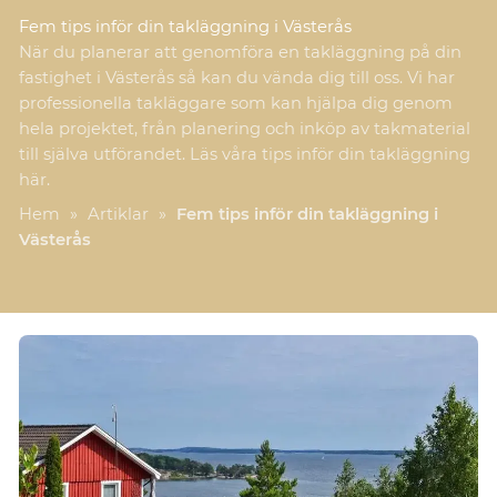
Fem tips inför din takläggning i Västerås
När du planerar att genomföra en takläggning på din
fastighet i Västerås så kan du vända dig till oss. Vi har
professionella takläggare som kan hjälpa dig genom
hela projektet, från planering och inköp av takmaterial
till själva utförandet. Läs våra tips inför din takläggning
här.
Hem
»
Artiklar
»
Fem tips inför din takläggning i
Västerås