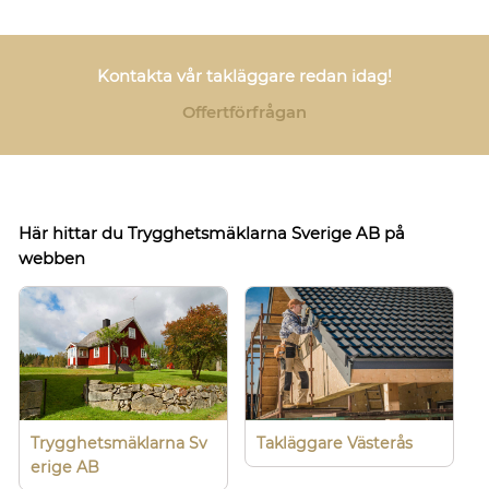
Kontakta vår takläggare redan idag!
Offertförfrågan
Här hittar du Trygghetsmäklarna Sverige AB på
webben
Trygghetsmäklarna Sv
Takläggare Västerås
erige AB